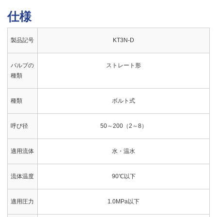
仕様
製品記号
KT3N-D
バルブの
ストレート形
種類
種類
ボルト式
呼び径
50～200（2～8）
適用流体
水・温水
流体温度
90℃以下
適用圧力
1.0MPa以下