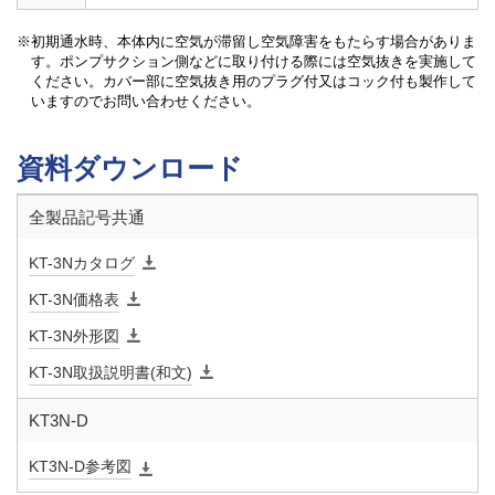
端接続
JIS 10K FFフランジ
初期通水時、本体内に空気が滞留し空気障害をもたらす場合がありま
す。ポンプサクション側などに取り付ける際には空気抜きを実施して
網目
60メッシュ 20､40､80､100メッシュ
ください。カバー部に空気抜き用のプラグ付又はコック付も製作して
いますのでお問い合わせください。
許容差圧
0.1MPa以下
資料ダウンロード
材質 本
SCS13
全製品記号共通
体
KT-3Nカタログ
材質 ネ
SUS
ット
KT-3N価格表
KT-3N外形図
材質 フ
SCS13
KT-3N取扱説明書(和文)
タ
KT3N-D
KT3N-D参考図