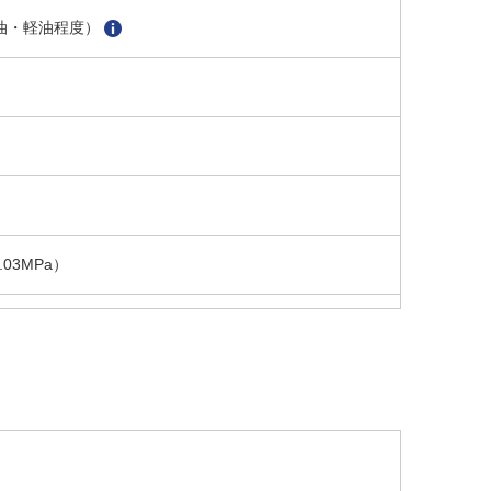
油・軽油程度）
03MPa）
.0MPa時）
V 60Hz共用