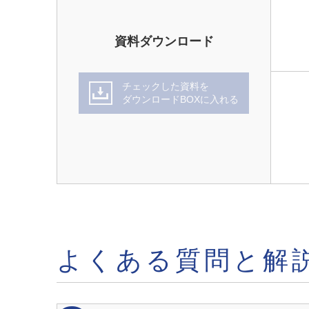
周囲温度
資料ダウンロード
保護構造
端接続
チェックした資料を
ダウンロードBOXに入れる
取付姿勢
材質 本体
材質 ダイヤフラム
よくある質問と解