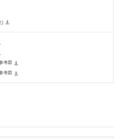
型端子箱を併用してください。
）
)
ル下向き除く）
付参考図
付参考図