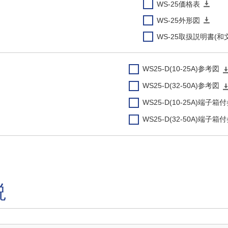
WS-25価格表
5～60℃
WS-25外形図
防塵・防沫・屋内用（屋外で使用する場合は、TB-03
WS-25取扱説明書(和文
JIS Rcねじ
WS25-D(10-25A)参考図
WS25-D(32-50A)参考図
水平・垂直（取付配管に対しコイ
WS25-D(10-25A)端子箱
SCS
WS25-D(32-50A)端子箱
NBR
説