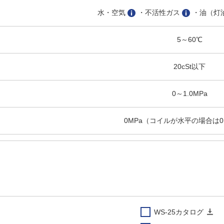
水・空気
・不活性ガス
・油（灯
5～60℃
20cSt以下
0～1.0MPa
0MPa（コイルが水平の場合は0.
なし（圧力計目視、気体は0.02～1
AC100/200V 50/60Hz AC110/220
B種
WS-25カタログ