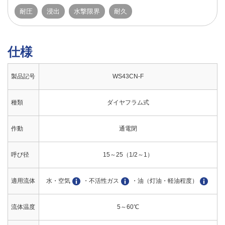
耐圧
浸出
水撃限界
耐久
仕様
製品記号
WS43CN-F
種類
ダイヤフラム式
作動
通電閉
呼び径
15～25（1/2～1）
適用流体
水・空気
・不活性ガス
・油（灯油・軽油程度）
流体温度
5～60℃