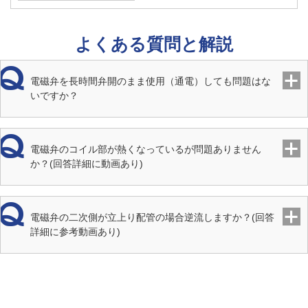
端接続
JIS Rcねじ
よくある質問と解説
取付姿勢
水平・垂直（取付配管に対しコイル下向き除く）
電磁弁を長時間弁開のまま使用（通電）しても問題はな
いですか？
ストレー
60メッシュ
ナ
電磁弁のコイル部が熱くなっているが問題ありません
材質 本
CAC408
か？(回答詳細に動画あり)
体
材質 ダ
NBR
電磁弁の二次側が立上り配管の場合逆流しますか？(回答
イヤフラ
詳細に参考動画あり)
ム