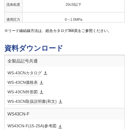
流体粘度
20cSt以下
適用圧力
0～1.0MPa
リード線結線方法は、総合カタログ366頁をご参照ください。
弁前後の
0MPa（コイルが水平の場合は0.03MPa）
最小差圧
資料ダウンロード
許容漏洩
なし（圧力計目視、気体は0.02～1.0MPa時）
全製品記号共通
量
WS-43CNカタログ
定格電圧
AC100/200V 50/60Hz AC110/220V 60Hz共用
WS-43CN価格表
絶縁種別
WS-43CN外形図
B種
WS-43CN取扱説明書(和文)
周囲温度
5～60℃
WS43CN-F
保護構造
防塵・防沫・屋内用（屋外で使用する場合は、TB-03型端子箱
WS43CN-F(15-25A)参考図
を併用してください。
）