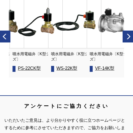
K型シリー
噴水用電磁弁〔K型シリー
噴水用電磁弁〔K型シリー
噴水用電磁弁〔K型シリ
噴
ズ〕
ズ〕
ズ〕
ズ
PS-22CK型
WS-22K型
VF-14K型
アンケートにご協力ください
いただいたご意見は、より分かりやすく役に立つホームページと
するために参考にさせていただきますので、ご協力をお願いしま