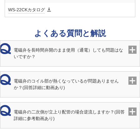
WS-22CKカタログ
周囲温度
5～40℃
保護構造
水中形
よくある質問と解説
端接続
JIS Rcねじ
電磁弁を長時間弁開のまま使用（通電）しても問題はな
いですか？
取付姿勢
水平・垂直（取付配管に対しコイル下向き除く）
リード線
1.25mm22芯2m・2PNCT
電磁弁のコイル部が熱くなっているが問題ありません
か？(回答詳細に動画あり)
適用水深
1.5m以内
材質 本
CAC
電磁弁の二次側が立上り配管の場合逆流しますか？(回答
体
詳細に参考動画あり)