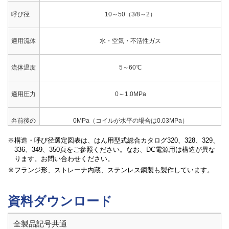
呼び径
10～50（3/8～2）
適用流体
水・空気・不活性ガス
流体温度
5～60℃
適用圧力
0～1.0MPa
弁前後の
0MPa（コイルが水平の場合は0.03MPa）
最小差圧
構造・呼び径選定図表は、はん用型式総合カタログ320、328、329、
336、349、350頁をご参照ください。なお、DC電源用は構造が異な
許容漏洩
なし（圧力計目視、気体は0.02～1.0MPa時）
ります。お問い合わせください。
量
フランジ形、ストレーナ内蔵、ステンレス鋼製も製作しています。
定格電圧
定格電圧表参照
資料ダウンロード
絶縁種別
B種
全製品記号共通