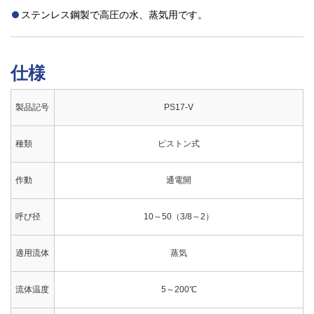
ステンレス鋼製で高圧の水、蒸気用です。
仕様
製品記号
PS17-V
種類
ピストン式
作動
通電開
呼び径
10～50（3/8～2）
適用流体
蒸気
流体温度
5～200℃