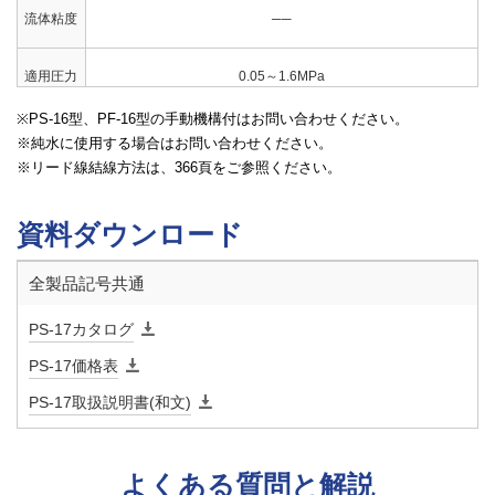
流体粘度
──
適用圧力
0.05～1.6MPa
PS-16型、PF-16型の手動機構付はお問い合わせください。
弁前後の
0.05MPa
純水に使用する場合はお問い合わせください。
最小差圧
リード線結線方法は、366頁をご参照ください。
許容漏洩
3g/min以下
資料ダウンロード
量
全製品記号共通
定格電圧
AC100/200V 50/60Hz AC110/220V 60Hz共用
PS-17カタログ
絶縁種別
H種
PS-17価格表
PS-17取扱説明書(和文)
周囲温度
5～40℃
保護構造
防塵・防滴・屋内用（屋外で使用する場合は、TB-03型端子箱
よくある質問と解説
を併用してください。
）