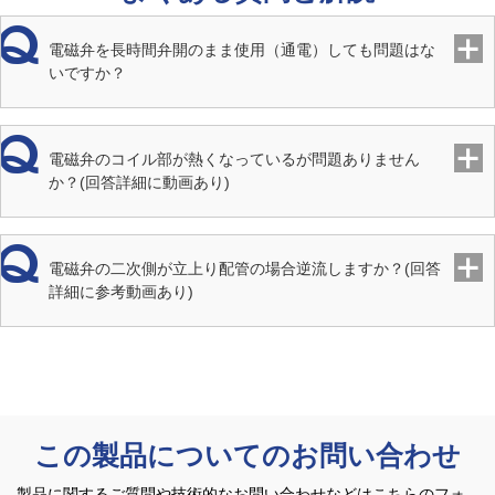
電磁弁を長時間弁開のまま使用（通電）しても問題はな
端接続
JIS Rcねじ
いですか？
取付姿勢
水平配管にコイルを上にした正立取付
電磁弁のコイル部が熱くなっているが問題ありません
材質 本
SCS
か？(回答詳細に動画あり)
体
材質 弁
SUS、PTFEディスク入
電磁弁の二次側が立上り配管の場合逆流しますか？(回答
体
詳細に参考動画あり)
この製品についてのお問い合わせ
製品に関するご質問や技術的なお問い合わせなどはこちらのフォ