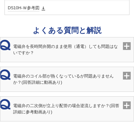
オリフィ
0.8以下
DS10H-Ｗ参考図
ス径
S:4mm
・ 適用
よくある質問と解説
圧力
（MPa）
電磁弁を長時間弁開のまま使用（通電）しても問題はな
いですか？
オリフィ
0.4以下
ス径
H:5.5mm
・ 適用
電磁弁のコイル部が熱くなっているが問題ありません
圧力
か？(回答詳細に動画あり)
（MPa）
オリフィ
0.25以下
電磁弁の二次側が立上り配管の場合逆流しますか？(回答
ス径
詳細に参考動画あり)
M:7mm
・ 適用
圧力
（MPa）