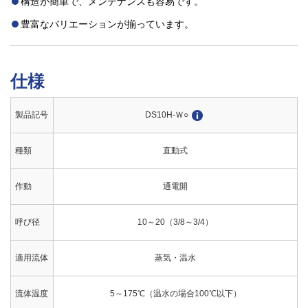
構造が簡単で、メンテナンスも容易です。
豊富なバリエーションが揃っています。
仕様
製品記号
DS10H-Ｗ○
種類
直動式
作動
通電開
呼び径
10～20（3/8～3/4）
適用流体
蒸気・温水
流体温度
5～175℃（温水の場合100℃以下）