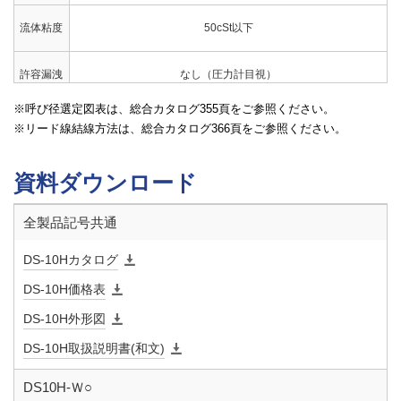
流体粘度
50cSt以下
許容漏洩
なし（圧力計目視）
量
呼び径選定図表は、総合カタログ355頁をご参照ください。
リード線結線方法は、総合カタログ366頁をご参照ください。
定格電圧
AC100V 50/60Hz又は AC200V 50/60Hz
資料ダウンロード
絶縁種別
H種
全製品記号共通
周囲温度
5～50℃
DS-10Hカタログ
取付姿勢
水平・垂直（取付姿勢に対しコイル下向き除く）
DS-10H価格表
DS-10H外形図
定格電流
AC100V：0.19A、AC200V：0.10A
DS-10H取扱説明書(和文)
起動電流
AC100V：0.57A、AC200V：0.29A
DS10H-Ｗ○