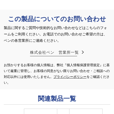
オリフィ
0.1以下
ス径
この製品についてのお問い合わせ
L:10mm
・ 適用
製品に関するご質問や技術的なお問い合わせなどはこちらのフォ
圧力
ームをご利用ください。
お電話でのお問い合わせご希望の方は、
（MPa）
ベンの各営業所にご連絡ください。
材質 本
CAC406
株式会社ベン 営業所一覧
体
お預かりするお客様の個人情報は、弊社『個人情報保護管理規定』に基
材質 要
SUS・PTFE
いて厳重に管理し、お客様の同意がない限り
お問い合わせ・ご相談への
部
対応以外には使用いたしません。
プライバシーポリシー
をご確認くださ
い。
関連製品一覧