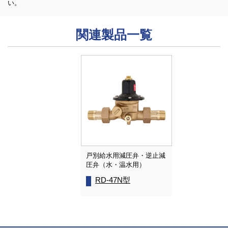
い。
関連製品一覧
戸別給水用減圧弁・逆止減
圧弁（水・温水用）
RD-47N型