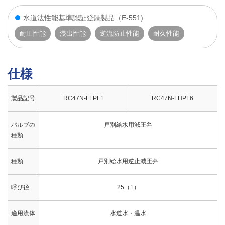
水道法性能基準認証登録製品（E-551)
耐圧性能
浸出性能
逆流防止性能
耐久性能
仕様
製品記号
RC47N-FLPL1
RC47N-FHPL6
バルブの
戸別給水用減圧弁
種類
種類
戸別給水用逆止減圧弁
呼び径
25（1）
適用流体
水道水・温水