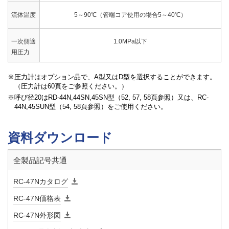
流体温度
5～90℃（管端コア使用の場合5～40℃）
一次側適
1.0MPa以下
用圧力
圧力計はオプション品で、A型又はD型を選択することができます。
二次側調
0.05～0.13MPa（0.08MPa)
0.12～0.35MPa（0.2MPa
（圧力計は60頁をご参照ください。）
整圧力範
)
呼び径20はRD-44N,44SN,45SN型（52, 57, 58頁参照）又は、RC-
囲(設定
44N,45SUN型（54, 58頁参照）をご使用ください。
圧力)
資料ダウンロード
ネームプ
緑
赤
レート色
全製品記号共通
最大減圧
10:1
RC-47Nカタログ
比
RC-47N価格表
弁前後の
0.025MPa
RC-47N外形図
最小差圧