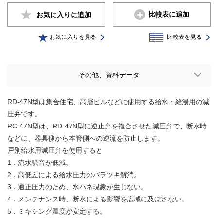
比較表に追加
お気に入りに
追加
お気に入りを見る
比較表を見る
その他、資料データ
RD-47N型は集合住宅、高層ビルなどに使用する給水・給湯用の減
圧弁です。
RC-47N型は、RD-47N型に逆止弁を複合させた減圧弁で、断水時
などに、器具側から本管側への逆流を防止します。
戸別給水用減圧弁を使用すると
1．流水騒音が低減。
2．高低差による給水圧力のバラツキ解消。
3．適正圧力のため、水ハネ現象が生じない。
4．メンテナンス時、断水による影響を広域に及ぼさない。
5．ミキシング温度が安定する。