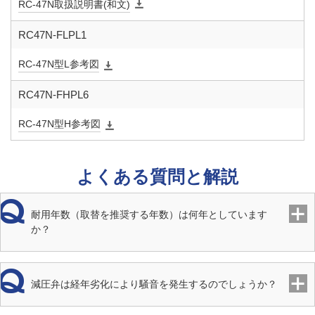
RC-47N取扱説明書(和文)
定格流量
55L/min（差圧0.1MPa以上）
65L/min（差圧0.1MPa以上）
RC47N-FLPL1
RC-47N型L参考図
逆止弁閉
3kPa以上
止圧力
RC47N-FHPL6
端接続
JIS R1（ユニオン継手）
RC-47N型H参考図
取付姿勢
水平・垂直 自由（ストレーナキャップ上向き除く）
よくある質問と解説
付属品
ユニオン継手（パイプ・ナット・ガスケット）
、保温ケー
ス（自己消火性）、テストガグ、圧力計用継手（二次側用で、
耐用年数（取替を推奨する年数）は何年としています
本体取付け済み）
か？
ストレー
40メッシュ相当
ナ
減圧弁は経年劣化により騒音を発生するのでしょうか？
材質 本
CAC911