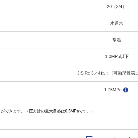
20（3/4）
水道水
常温
1.0MPa以下
JIS Rc 3／4ねじ（可動形管
1.75MPa
青銅鋳物他
ができます。（圧力計の最大目盛は0.5MPaです。）
鋼板