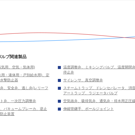
普通
バルブ関連製品
蒸気用、空気・気体用)
温度調整弁、ミキシングバルブ、温度開閉
停止弁
水用・液体用・戸別給水用)、定
水撃防止器
サイレンサ、真空調整弁
普通
弁、安全弁、逃し弁(レリーフ
スチームトラップ、ドレンセパレータ、消
アートラップ、ラジエータバルブ
ト弁、一次圧力調整弁
空気抜弁、吸排気弁、通気弁・排水用正圧
、バキュームブレーカ、逆止
伸縮管継手、ボールジョイント
防止装置