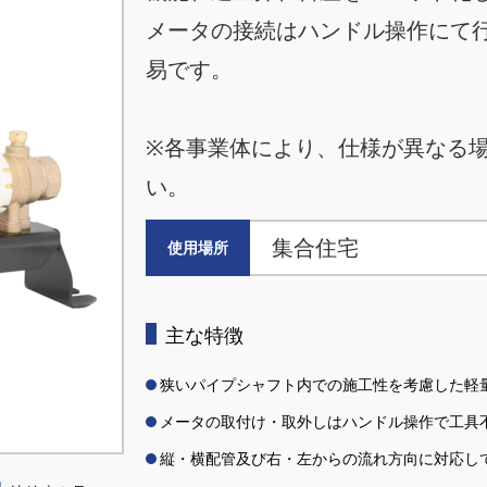
メータの接続はハンドル操作にて
易です。
※各事業体により、仕様が異なる
い。
集合住宅
使用場所
主な特徴
狭いパイプシャフト内での施工性を考慮した軽
メータの取付け・取外しはハンドル操作で工具
縦・横配管及び右・左からの流れ方向に対応し