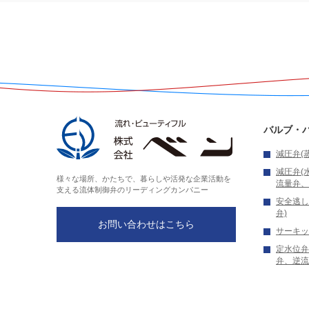
良い
バルブ・
減圧弁(
減圧弁(
様々な場所、かたちで、暮らしや活発な企業活動を
流量弁、
良い
支える
流体制御弁のリーディングカンパニー
安全逃し
弁)
お問い合わせはこちら
サーキッ
定水位弁
弁、逆流