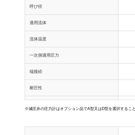
呼び径
適用流体
流体温度
一次側適用圧力
端接続
耐圧性
材質 本体
減圧弁の圧力計はオプション品でA型又はD型を選択すること
材質 台座