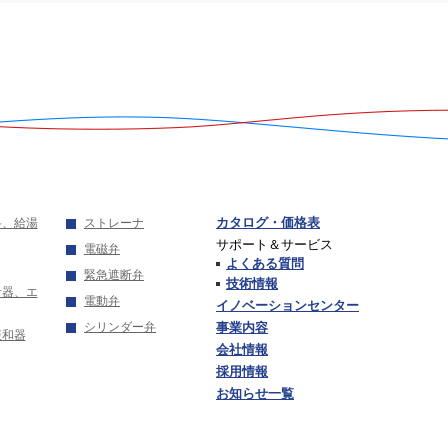
悪い
カタログ・価格表
弁、給湯
ストレーナ
サポート＆サービス
電磁弁
よくある質問
悪い
緊急遮断弁
技術情報
音器、エ
電動弁
イノベーションセンター
シリンダー弁
事業内容
緩和器
会社情報
採用情報
お知らせ一覧