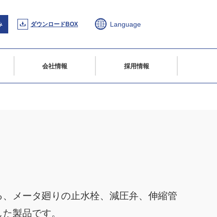
Language
み
ダウンロードBOX
会社情報
採用情報
る、メータ廻りの止水栓、減圧弁、伸縮管
した製品です。