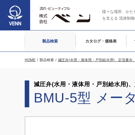
様々な場所、かた
を支える
流体制御
製品検索
カタログ・価格表
HOME
製品検索
減圧弁(水用・液体用・戸別給水用)、定流量弁
減圧弁(水用・液体用・戸別給水用)
BMU-5型 メ