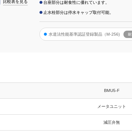
比較表を見る
台座部分は耐食性に優れています。
止水栓部分は停水キャップ取付可能。
水道法性能基準認証登録製品（M-256)
耐
BMU5-F
メータユニット
減圧弁無