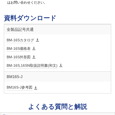
はお問い合わせください。
定格電圧
AC100/110/200/220V（50/60Hz）共用
許容電圧
定格電圧±5％
資料ダウンロード
変動範囲
全製品記号共通
定格容量
呼び径32～50：20VA（AC110V）、40VA（AC220V）
BM-16Sカタログ
定格電
呼び径32～50：0.18A/0.18A
BM-16S価格表
流/起動
BM-16S外形図
電流
BM-16S,16SN取扱説明書(和文)
開閉時間
呼び径32～50：10/8.5秒（50/60Hz）
BM16S-J
絶縁種別
E種
BM16S-J参考図
時間定格
呼び径32～50：10分
よくある質問と解説
絶縁抵抗
50MΩ以上