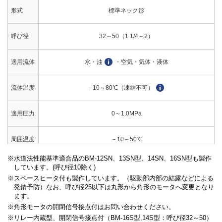
形式
標準ネック形
呼び径
32～50（1 1/4～2）
適用流体
水・油
・空気・気体・液体
流体温度
－10～80℃（凍結不可）
適用圧力
0～1.0MPa
周囲温度
－10～50℃
水道法性能基準適合品のBM-12SN、13SN型、14SN、16SN型も製作
許容漏洩
水・油：なし（圧力計目視）、空気・ガス：50mL/min（標準状
しています。(呼び径10除く)
量
態）以下
スペースヒータ付も製作しています。（駆動部内部の結露などによる
発錆予防）なお、呼び径25以下は丸形から角形のモータへ変更となり
ます。
端接続
JIS Rcねじ
角形モータの開閉信号接点付はお問い合わせください。
リレー内蔵型、開閉信号接点付（BM-16S型,14S型：呼び径32～50）