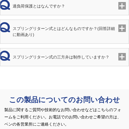
過負荷保護とはなんですか？
過負荷保
サーマルプロテクタ
護
スプリングリターン式とはどんなものですか？(回答詳細
保護構造
防雨形（IP-53相当）
に動画あり)
手動機構
付
スプリングリターン式の三方弁は制作していますか？
材質 本
CAC406
体
材質 ボ
SUS316
ール
この製品についてのお問い合わせ
製品に関するご質問や技術的なお問い合わせなどはこちらのフォ
ームをご利用ください。
お電話でのお問い合わせご希望の方は、
ベンの各営業所にご連絡ください。