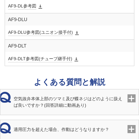
AF9-DL参考図
ロート
AF9-DLU
材質 デ
FKM
ィスク
AF9-DLU参考図(ユニオン接手付)
AF9-DLT
AF9-DLT参考図(チューブ継手付)
よくある質問と解説
空気抜弁本体上部のツマミ及び蝶ネジはどのように扱え
ば良いですか？(回答詳細に動画あり)
適用圧力を超えた場合、作動はどうなりますか？