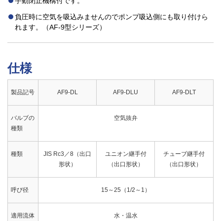
手動閉止機構付です。
負圧時に空気を吸込みませんのでポンプ吸込側にも取り付けら
れます。（AF-9型シリーズ）
仕様
製品記号
AF9-DL
AF9-DLU
AF9-DLT
バルブの
空気抜弁
種類
種類
JIS Rc3／8（出口
ユニオン継手付
チューブ継手付
形状）
（出口形状）
（出口形状）
呼び径
15～25（1/2～1）
適用流体
水・温水