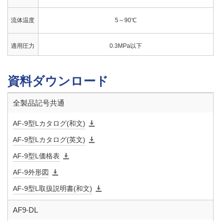
流体温度
5～90℃
適用圧力
0.3MPa以下
端接続
入口：JIS Rねじ 出口：JIS Rc3／8ねじ
資料ダウンロード
取付姿勢
鉛直から5°以内の直立取付
全製品記号共通
付属機構
AF-9型Lカタログ(和文)
手動閉止ツマミ、ストレーナ、逆止弁
AF-9型Lカタログ(英文)
ストレー
20メッシュ
AF-9型L価格表
ナ
AF-9外形図
材質 本
SCS
AF-9型L取扱説明書(和文)
体
AF9-DL
材質 フ
SUS