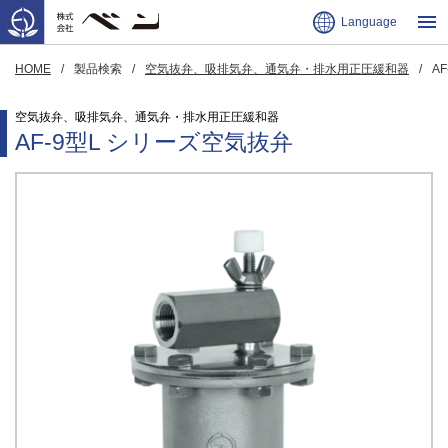
Language
HOME
製品検索
空気抜弁、吸排気弁、通気弁・排水用正圧緩和器
A
空気抜弁、吸排気弁、通気弁・排水用正圧緩和器
AF-9型L シリーズ空気抜弁