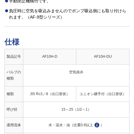
手動閉止機構付です。
負圧時に空気を吸込みませんのでポンプ吸込側にも取り付けら
れます。（AF-9型シリーズ）
仕様
製品記号
AF10H-D
AF10H-DU
バルブの
空気抜弁
種類
種類
JIS Rc3／8（出口形状）
ユニオン継手付（出口形状）
呼び径
15～25（1/2～1）
適用流体
水・温水・油（比重0.8以上
）