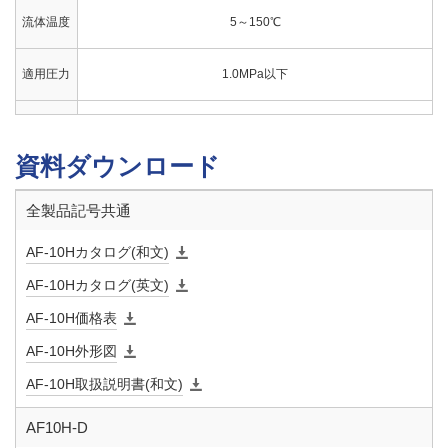
流体温度
5～150℃
適用圧力
1.0MPa以下
端接続
入口：JIS Rねじ 出口：JIS Rc3／8ねじ
資料ダウンロード
取付姿勢
鉛直から5°以内の直立取付
全製品記号共通
付属機構
手動閉止ツマミ、ストレーナ
AF-10Hカタログ(和文)
ストレー
20メッシュ
AF-10Hカタログ(英文)
ナ
AF-10H価格表
AF-10H外形図
AF-10H取扱説明書(和文)
AF10H-D