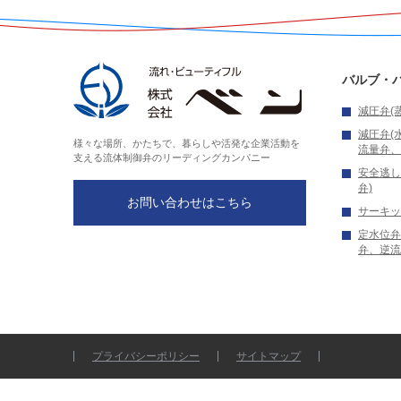
バルブ・
減圧弁(
減圧弁(
様々な場所、かたちで、暮らしや活発な企業活動を
流量弁、
支える
流体制御弁のリーディングカンパニー
安全逃し
弁)
お問い合わせはこちら
サーキッ
定水位弁
弁、逆流
プライバシーポリシー
サイトマップ