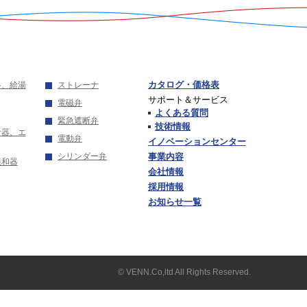
カタログ・価格表
弁、給湯
ストレーナ
サポート＆サービス
電磁弁
よくある質問
緊急遮断弁
技術情報
音器、エ
電動弁
イノベーションセンター
シリンダー弁
事業内容
緩和器
会社情報
採用情報
お知らせ一覧
© VENN.Co,ltd All Rights Reserved.