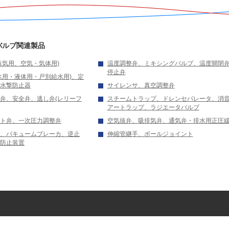
バルブ関連製品
蒸気用、空気・気体用)
温度調整弁、ミキシングバルブ、温度開閉
停止弁
水用・液体用・戸別給水用)、定
水撃防止器
サイレンサ、真空調整弁
弁、安全弁、逃し弁(レリーフ
スチームトラップ、ドレンセパレータ、消
アートラップ、ラジエータバルブ
ト弁、一次圧力調整弁
空気抜弁、吸排気弁、通気弁・排水用正圧
、バキュームブレーカ、逆止
伸縮管継手、ボールジョイント
防止装置