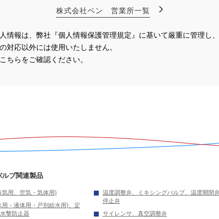
株式会社ベン 営業所一覧
人情報は、弊社『個人情報保護管理規定』に基いて厳重に管理し
の対応以外には使用いたしません。
こちらをご確認ください。
バルブ関連製品
蒸気用、空気・気体用)
温度調整弁、ミキシングバルブ、温度開閉
停止弁
水用・液体用・戸別給水用)、定
水撃防止器
サイレンサ、真空調整弁