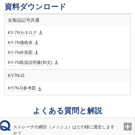
資料ダウンロード
材質 本
SCS
全製品記号共通
体
KY-7Nカタログ
材質 ネ
SUS
KY-7N価格表
ット
KY-7N外形図
KY-7N取扱説明書(和文)
KY7N-D
KY7N-D参考図
よくある質問と解説
ストレーナの網目（メッシュ）はどの様に選定します
か？