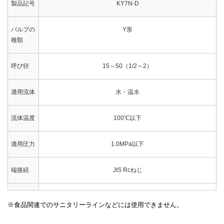
製品記号
KY7N-D
バルブの
Y形
種類
呼び径
15～50（1/2～2）
適用流体
水・温水
流体温度
100℃以下
適用圧力
1.0MPa以下
端接続
JIS Rcねじ
網目
40､60､80､100メッシュ
食品関連でのサニタリーラインなどには使用できません。
許容差圧
0.1MPa以下