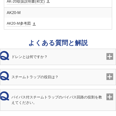
AK-20取扱説明書(和文)
材質 弁
SUS
AK20-M
体
AK20-M参考図
材質 弁
SUS
座
よくある質問と解説
材質 フ
SCS
ロート
ドレンとは何ですか？
スチームトラップの役目は？
バイパス付スチームトラップのバイパス回路の役割を教
えてください。