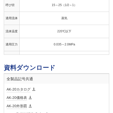
呼び径
15～25（1/2～1）
適用流体
蒸気
流体温度
220℃以下
適用圧力
0.035～2.0MPa
最大連続
610L/h
排出量
資料ダウンロード
端接続
JIS Rcねじ
全製品記号共通
取付姿勢
AK-20カタログ
水平配管に正立取付
AK-20価格表
材質 本
FCD
AK-20外形図
体