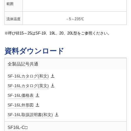
範囲
流体温度
－5～235℃
呼び径15～25はSF-19、19L、20、20L型をご参照ください。
端接続
入口：JIS 10K RFフランジ（厚さは寸法表による）
出口：JIS 10K FFフランジ
資料ダウンロード
取付姿勢
直立取付
全製品記号共通
材質 本
SCPH
SF-16Lカタログ(和文)
体
SF-16Lカタログ(英文)
材質 弁
SUS又はSCS
SF-16L価格表
体
SF-16L外形図
材質 弁
SUS又はSCS
SF-16L取扱説明書(和文)
座
SF16L-C□