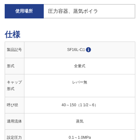
圧力容器
蒸気ボイラ
使用場所
仕様
製品記号
SF16L-C□
形式
全量式
キャップ
レバー無
形式
呼び径
40～150（1 1/2～6）
適用流体
蒸気
設定圧力
0.1～1.0MPa