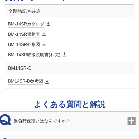
定格電圧
AC100V（50/60Hz）又は AC200V（50/60Hz）専用電圧
全製品記号共通
BM-14SRカタログ
許容電圧
定格電圧±10％
変動範囲
BM-14SR価格表
BM-14SR外形図
定格容量
10VA（AC100 00V）
BM-14SR取扱説明書(和文)
開閉時間
弁開時間：36/29秒以下（50/60Hz）、弁閉時間：4～36秒
BM14SR-D
絶縁種別
E種
BM14SR-D参考図
時間定格
連続
よくある質問と解説
絶縁抵抗
100MΩ以上
過負荷保護とはなんですか？
過負荷保
インピーダンスプロテクト
護