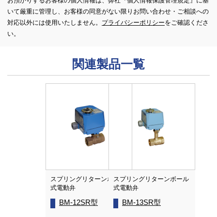
お預かりするお客様の個人情報は、弊社『個人情報保護管理規定』に基
ール
いて厳重に管理し、お客様の同意がない限り
お問い合わせ・ご相談への
対応以外には使用いたしません。
プライバシーポリシー
をご確認くださ
い。
関連製品一覧
スプリングリターンボール
スプリングリターンボール
式電動弁
式電動弁
BM-12SR型
BM-13SR型