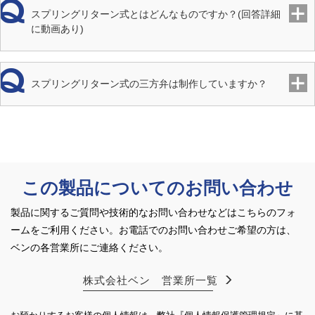
スプリングリターン式とはどんなものですか？(回答詳細
保護構造
防沫形（IP54相当）
に動画あり)
手動機構
付（駆動部上側）
スプリングリターン式の三方弁は制作していますか？
定格電流
AC100V：0.1A、200V：0.05A
起動電流
AC100V：0.15A、200V：0.08A
作動間隔
弁開動作と弁閉動作の作動間隔は 1 分以上
この製品についてのお問い合わせ
絶縁抵抗
DC500V
製品に関するご質問や技術的なお問い合わせなどはこちらのフォ
試験
ームをご利用ください。
お電話でのお問い合わせご希望の方は、
ベンの各営業所にご連絡ください。
材質 本
SCS13
体
株式会社ベン 営業所一覧
材質 ボ
SUS316