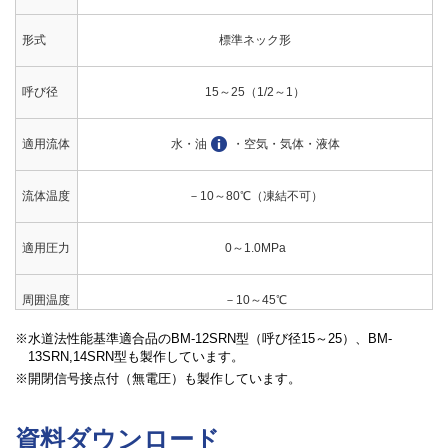
形式
標準ネック形
呼び径
15～25（1/2～1）
適用流体
水・油
・空気・気体・液体
流体温度
－10～80℃（凍結不可）
適用圧力
0～1.0MPa
周囲温度
－10～45℃
水道法性能基準適合品のBM-12SRN型（呼び径15～25）、BM-
許容漏洩
水・油：なし（圧力計目視）、空気・ガス：50ml/min（標準状
13SRN,14SRN型も製作しています。
量
態）以下
開閉信号接点付（無電圧）も製作しています。
端接続
JIS Rcねじ
資料ダウンロード